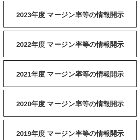
2023年度 マージン率等の情報開示
2022年度 マージン率等の情報開示
2021年度 マージン率等の情報開示
2020年度 マージン率等の情報開示
2019年度 マージン率等の情報開示