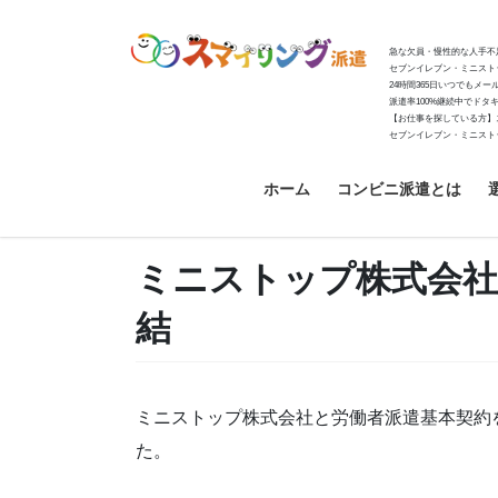
コ
ナ
ン
ビ
急な欠員・慢性的な人手不
テ
ゲ
セブンイレブン・ミニスト
24時間365日いつでもメ
ン
ー
派遣率100%継続中でド
ツ
シ
【お仕事を探している方】
セブンイレブン・ミニスト
へ
ョ
ス
ン
ホーム
コンビニ派遣とは
キ
に
ッ
移
プ
動
ミニストップ株式会社
結
ミニストップ株式会社と労働者派遣基本契約
た。